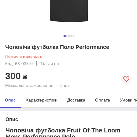
Чоловіча футболка Поло Performance
Немає в наявності
Код: 63-038-0
Тільки опт
300
₴
Мінімальне замовлення — 3 шт.
Опис
Характеристики
Доставка
Оплата
Умови п
Опис
Чоловіча футболка
Fruit Of The Loom
Mens Performance Polo
.