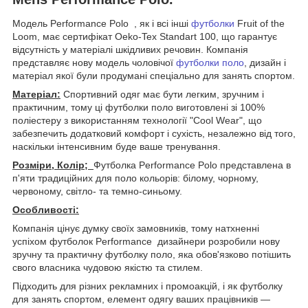
Модель Performance Polo , як і всі інші
футболки
Fruit of the
Loom, має сертифікат Oeko-Tex Standart 100, що гарантує
відсутність у матеріалі шкідливих речовин. Компанія
представляє нову модель чоловічої
футболки поло
, дизайн і
матеріал якої були продумані спеціально для занять спортом.
Матеріал:
Спортивний одяг має бути легким, зручним і
практичним, тому ці футболки поло виготовлені зі 100%
поліестеру з використанням технології "Cool Wear", що
забезпечить додатковий комфорт і сухість, незалежно від того,
наскільки інтенсивним буде ваше тренування.
Розміри, Колір;
Футболка Performance Polo представлена в
п'яти традиційних для поло кольорів: білому, чорному,
червоному, світло- та темно-синьому.
Особливості:
Компанія цінує думку своїх замовників, тому натхненні
успіхом футболок Performance дизайнери розробили нову
зручну та практичну футболку поло, яка обов'язково потішить
свого власника чудовою якістю та стилем.
Підходить для різних рекламних і промоакцій, і як футболку
для занять спортом, елемент одягу ваших працівників —