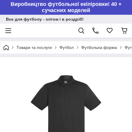
Виробництво футбольної екіпіровки! 40 +
сучасних моделей
Все для футболу - оптом і в роздріб!
Товари та послуги
Футбол
Футбольна форма
Фут