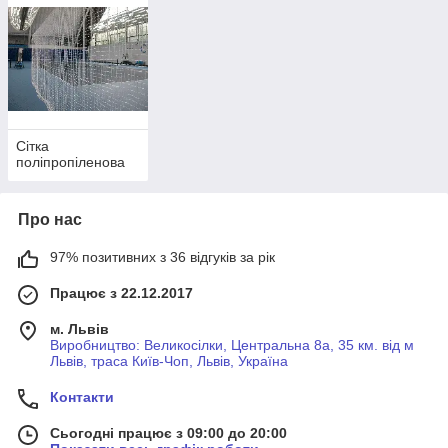
150х150
2.5
24
-
120х120
2.5
31
-
100х100
2.5
41
-
Сітка
75х75
2.5
71
-
поліпропіленова
45х45
2.5
148
-
Про нас
Комірка,
Діаметр
Поліпропіле
Капрон
97% позитивних з 36 відгуків за рік
(мм.)
шнура, (мм)
н
Ціна за
Працює з 22.12.2017
Ціна за м.кв.,
м.кв., (грн)
(грн)
м. Львів
Виробництво: Великосілки, Центральна 8а, 35 км. від м
150х150
3.0
27
-
Львів, траса Київ-Чоп, Львів, Україна
Контакти
120х120
3.0
38
-
Сьогодні працює з 09:00 до 20:00