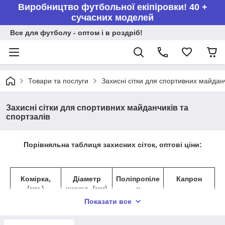
Виробництво футбольної екіпіровки! 40 +
сучасних моделей
Все для футболу - оптом і в роздріб!
Товари та послуги
Захисні сітки для спортивних майданч
Захисні сітки для спортивних майданчиків та
спортзалів
Порівняльна таблиця захисних сіток, оптові ціни:
Комірка,
Діаметр
Поліпропіле
Капрон
(мм.)
шнура, (мм)
н
Ціна за
Показати все
Ціна за м.кв.,
м.кв., (грн)
(грн)