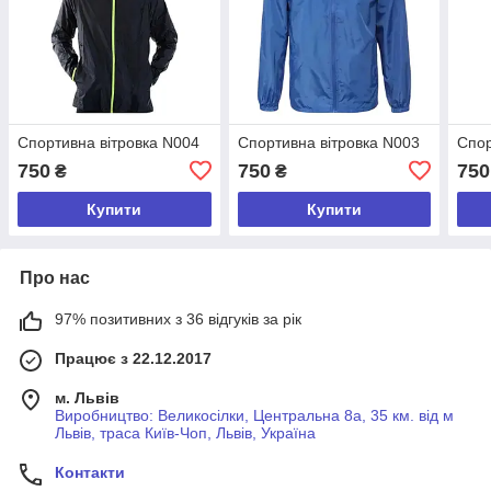
Спортивна вітровка N004
Спортивна вітровка N003
Спор
750
750
750
₴
₴
Купити
Купити
Про нас
97% позитивних з 36 відгуків за рік
Працює з 22.12.2017
м. Львів
Виробництво: Великосілки, Центральна 8а, 35 км. від м
Львів, траса Київ-Чоп, Львів, Україна
Контакти