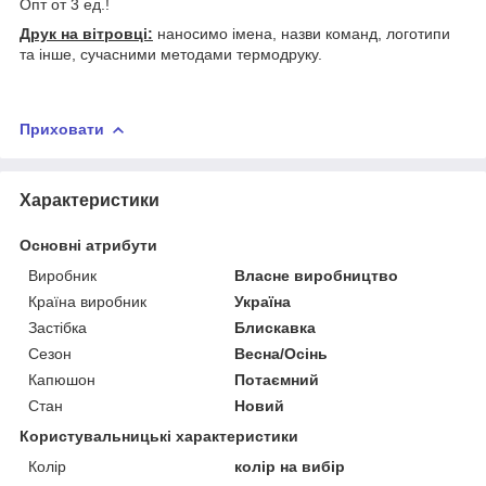
Опт от 3 ед.!
Друк на вітровці:
наносимо імена, назви команд, логотипи
та інше, сучасними методами термодруку.
Приховати
Характеристики
Основні атрибути
Виробник
Власне виробництво
Країна виробник
Україна
Застібка
Блискавка
Сезон
Весна/Осінь
Капюшон
Потаємний
Стан
Новий
Користувальницькі характеристики
Колір
колір на вибір