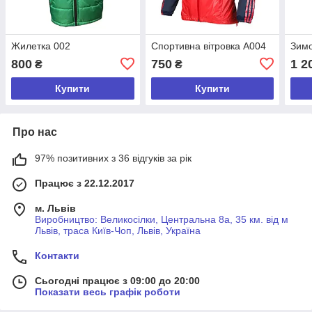
Жилетка 002
Спортивна вітровка А004
Зимо
800
750
1 2
₴
₴
Купити
Купити
Про нас
97% позитивних з 36 відгуків за рік
Працює з 22.12.2017
м. Львів
Виробництво: Великосілки, Центральна 8а, 35 км. від м
Львів, траса Київ-Чоп, Львів, Україна
Контакти
Сьогодні працює з 09:00 до 20:00
Показати весь графік роботи