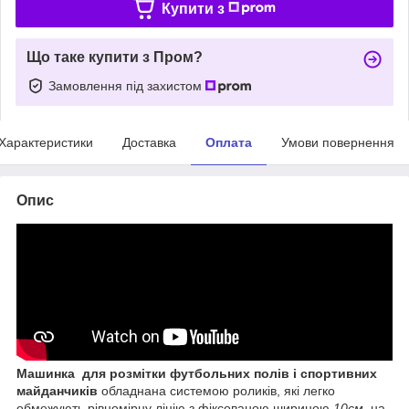
Купити з
Що таке купити з Пром?
Замовлення під захистом
Характеристики
Доставка
Оплата
Умови повернення
Опис
Машинка для розмітки футбольних полів і спортивних
майданчиків
обладнана системою роликів, які легко
обмежують рівномірну лінію з фіксованою шириною
10см,
на