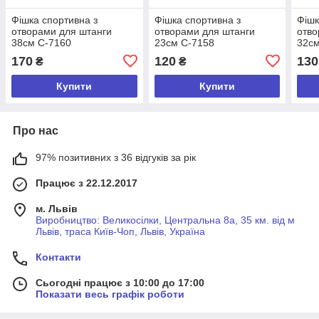
Фішка спортивна з
Фішка спортивна з
Фішк
отворами для штанги
отворами для штанги
отво
38см C-7160
23см C-7158
32см
170
120
130
₴
₴
Купити
Купити
Про нас
97% позитивних з 36 відгуків за рік
Працює з 22.12.2017
м. Львів
Виробництво: Великосілки, Центральна 8а, 35 км. від м
Львів, траса Київ-Чоп, Львів, Україна
Контакти
Сьогодні працює з 10:00 до 17:00
Показати весь графік роботи