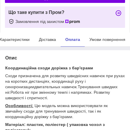
Що таке купити з Пром?
Замовлення під захистом
Характеристики
Доставка
Оплата
Умови повернення
Опис
Координаційна сходи доріжка з бар'єрами
Сходи призначена для розвитку швидкісних навичок при рухах
на коротких дистанціях, координації руху і
синхронизациидвигательных навичок.Тренування швидких
ніг.Робота ніг при змінному темпі і напрямках. Розвитку
швидкості і спритності.
Особливості:
Цю модель можна використовувати як
звичайну сходи для тренування швидкості, так і як
координаційну доріжку з бар'єрами.
Матеріал: пластик, поліестер ( упаковка чохол з
поліестеру);