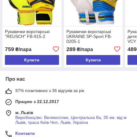
Рукавички воротарські
Рукавички воротарські
Рука
"REUSCH" FB-915-2
UKRAINE SP-Sport FB-
дитя
0205-1
VCY 
759
289
489
₴/пара
₴/пара
Купити
Купити
Про нас
97% позитивних з 36 відгуків за рік
Працює з 22.12.2017
м. Львів
Виробництво: Великосілки, Центральна 8а, 35 км. від м
Львів, траса Київ-Чоп, Львів, Україна
Контакти