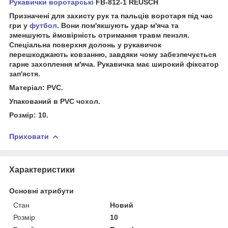
Рукавички воротарські
FB-812-1 REUSCH
Призначені для захисту рук та пальців воротаря під час
гри у
футбол
. Вони пом'якшують удар м'яча та
зменшують ймовірність отримання травм пензля.
Спеціальна поверхня долонь у рукавичок
перешкоджають ковзанню, завдяки чому забезпечується
гарне захоплення м'яча. Рукавичка має широкий фіксатор
зап'ястя.
Матеріал: PVC.
Упакований в PVC чохол.
Розмір: 10.
Приховати
Характеристики
Основні атрибути
Стан
Новий
Розмір
10