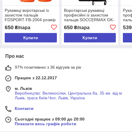
Рукавиці воротарські із
Воротарські рукавиці
Рука
захистом пальців
професійні із захистом
проф
FDSPORT FB-2004 розмір
пальців SOCCERMAX GK-
пал
9
021 розмір 9
8243
650
650
539
₴/пара
₴/пара
помаранчевий-чорний
Купити
Купити
Про нас
97% позитивних з 36 відгуків за рік
Працює з 22.12.2017
м. Львів
Виробництво: Великосілки, Центральна 8а, 35 км. від м
Львів, траса Київ-Чоп, Львів, Україна
Контакти
Сьогодні працює з 09:00 до 20:00
Показати весь графік роботи