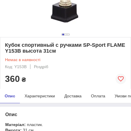
Кубок спортивный с ручками SP-Sport FLAME
Y153B высота 31см
Немає в наявності
Код: Y153B
Роздріб
360
₴
Опис
Характеристики
Доставка
Оплата
Умови п
Опис
Матеріал:
пластик.
Висота:
31 см.