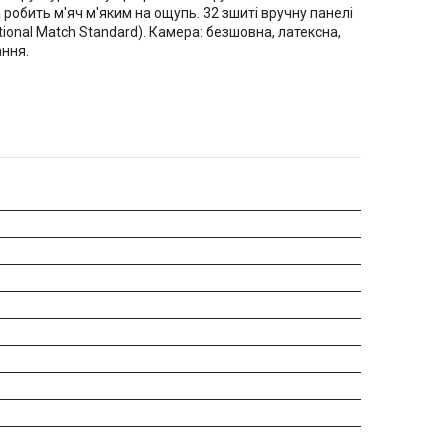
 робить м'яч м'яким на ощупь. 32 зшиті вручну панелі
ational Match Standard). Камера: безшовна, латексна,
ання.