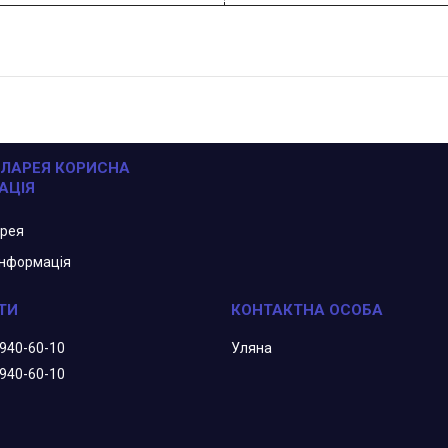
ЛАРЕЯ КОРИСНА
АЦІЯ
арея
інформація
 940-60-10
Уляна
 940-60-10