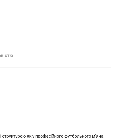
еністю
 структурою як у професійного футбольного м'яча