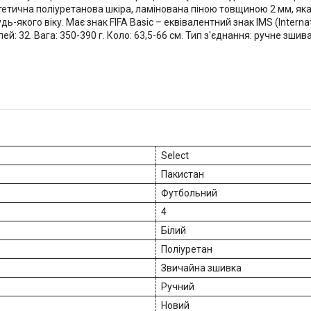
интетична поліуретанова шкіра, ламінована піною товщиною 2 мм, яка
дь-якого віку. Має знак FIFA Basic – еквівалентний знак IMS (Intern
ей: 32. Вага: 350-390 г. Коло: 63,5-66 см. Тип з'єднання: ручне зшив
Select
Пакистан
Футбольний
4
Білий
Поліуретан
Звичайна зшивка
Ручний
Новий