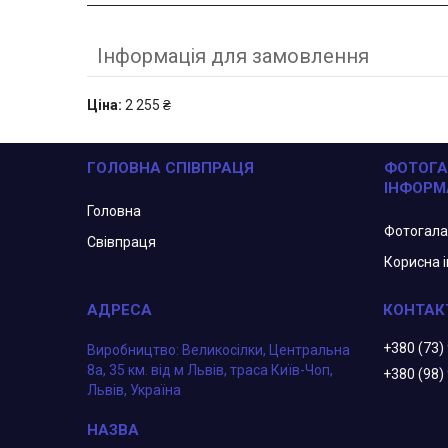
Інформація для замовлення
Ціна:
2 255 ₴
ГОЛОВНА СПІВПРАЦЯ
ФОТОГА
ІНФОРМ
Головна
Фотогал
Свівпраця
Корисна 
+380 (73)
Виробництво: Великосілки, Центральна
8а, 35 км. від м Львів, траса Київ-Чоп,
+380 (98)
Львів, Україна