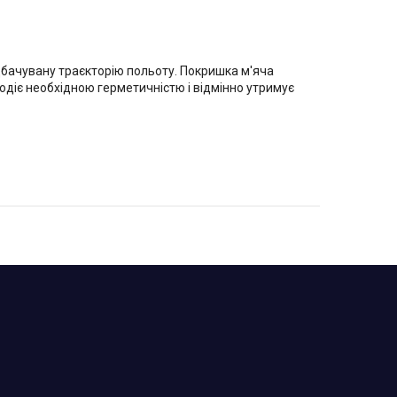
дбачувану траєкторію польоту. Покришка м'яча
лодіє необхідною герметичністю і відмінно утримує