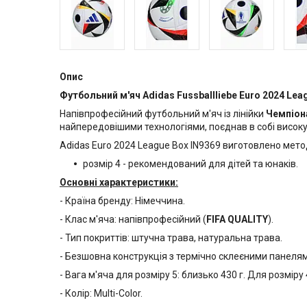
Опис
Футбольний м'яч Adidas
Fussballliebe
Euro 2024 Leag
Напівпрофесійний футбольний м'яч із лінійки
Чемпіон
найпередовішими технологіями, поєднав в собі високу 
Adidas Euro 2024 League Box IN9369 виготовлено мет
розмір 4 - рекомендований для дітей та юнаків.
Основні характеристики:
- Країна бренду: Німеччина.
- Клас м'яча: напівпрофесійний (
FIFA QUALITY
).
- Тип покриттів: штучна трава, натуральна трава.
- Безшовна конструкція з термічно склеєними панелям
- Вага м'яча для розміру 5: близько 430 г. Для розміру 
- Колір: Multi-Color.