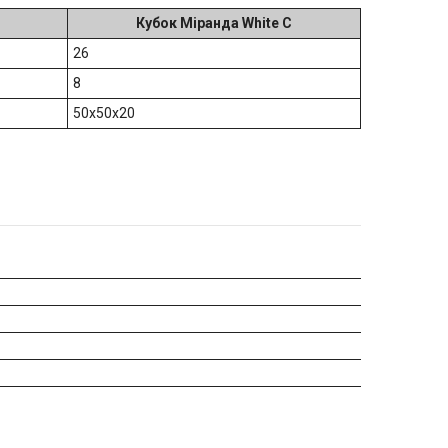
Кубок Міранда White C
26
8
50х50х20