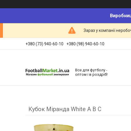
Виробниц
Зараз у компанії неробо
+380 (73) 940-60-10
+380 (98) 940-60-10
Все для футболу -
оптом і в роздріб!
Кубок Міранда White A B C