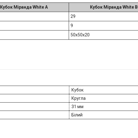
Кубок Міранда White A
Кубок Міранда White B
29
9
50х50х20
Кубок
Кругла
31 мм
Білий