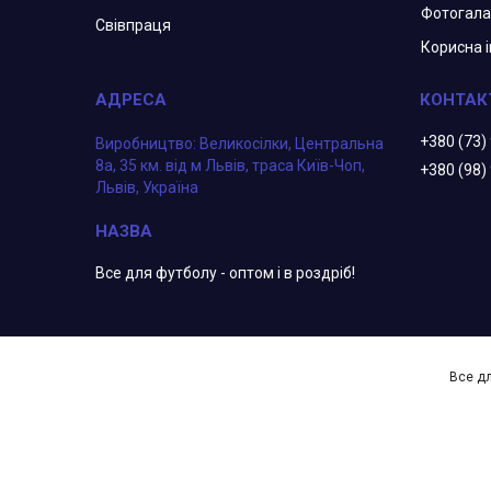
Фотогал
Свівпраця
Корисна 
+380 (73)
Виробництво: Великосілки, Центральна
8а, 35 км. від м Львів, траса Київ-Чоп,
+380 (98)
Львів, Україна
Все для футболу - оптом і в роздріб!