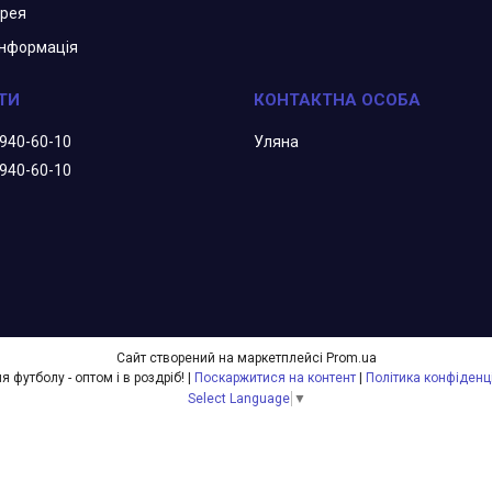
арея
інформація
 940-60-10
Уляна
 940-60-10
Сайт створений на маркетплейсі
Prom.ua
Все для футболу - оптом і в роздріб! |
Поскаржитися на контент
|
Політика конфіденц
Select Language
▼