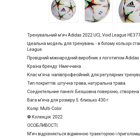
Тренувальний м’яч Adidas 2022 UCL Void League HE3771
Ідеальна модель для тренувань - в білому кольорі ст
League.
Провідний міжнародний виробник з логотипом Adidas 
Країна бренду: Німеччина.
Клас м’яча: напівпрофесійний; для регулярних тренува
Тип покриттів: штучна трава, натуральна трава.
Cоедінітельние панелі: Безшовна поверхню, створена
Вага м’яча для розміру 5: близько 430 г
Колір: Multi-Color.
⚽ Колекція: 2022.
ОСОБЛИВОСТІ:
М’яч відрізняється відмінною траєкторією і приголо