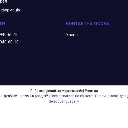
арея
інформація
 940-60-10
Уляна
 940-60-10
Сайт створений на маркетплейсі
Prom.ua
Все для футболу - оптом і в роздріб! |
Поскаржитися на контент
|
Політика конфіденц
Select Language
▼