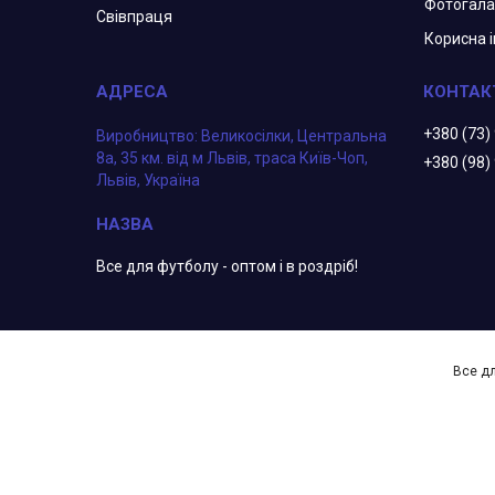
Фотогал
Свівпраця
Корисна 
+380 (73)
Виробництво: Великосілки, Центральна
8а, 35 км. від м Львів, траса Київ-Чоп,
+380 (98)
Львів, Україна
Все для футболу - оптом і в роздріб!