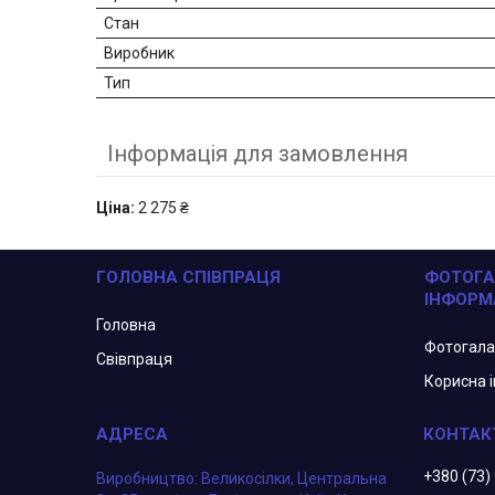
Стан
Виробник
Тип
Інформація для замовлення
Ціна:
2 275 ₴
ГОЛОВНА СПІВПРАЦЯ
ФОТОГА
ІНФОРМ
Головна
Фотогал
Свівпраця
Корисна 
+380 (73)
Виробництво: Великосілки, Центральна