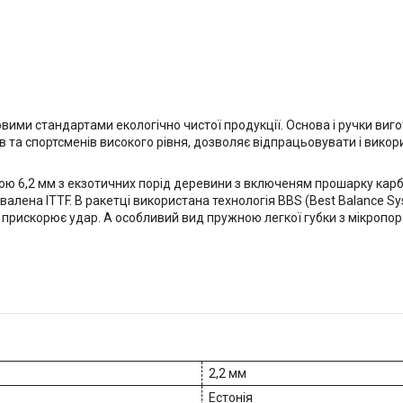
новими стандартами екологічно чистої продукції. Основа і ручки в
 та спортсменів високого рівня, дозволяє відпрацьовувати і викори
6,2 мм з екзотичних порід деревини з включеням прошарку карбону
хвалена ITTF. В ракетці використана технологія BBS (Best Balance 
о прискорює удар. А особливий вид пружною легкої губки з мікропо
2,2 мм
Естонія