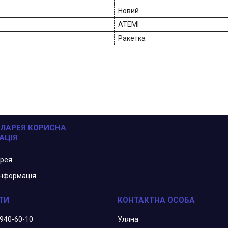
Новий
ATEMI
Ракетка
ЛАРЕЯ КОРИСНА
АЦІЯ
арея
інформація
 940-60-10
Уляна