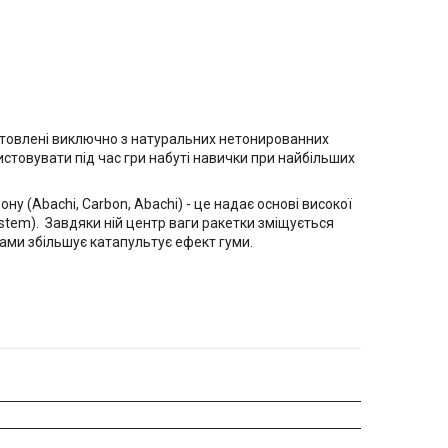
иготовлені виключно з натуральних нетонированних
стовувати під час гри набуті навички при найбільших
 (Abachi, Carbon, Abachi) - це надає основі високої
System). Завдяки ній центр ваги ракетки зміщується
рами збільшує катапультує ефект гуми.