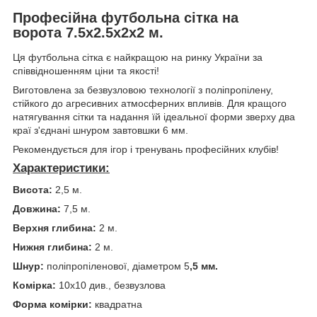
Професійна футбольна сітка на
ворота 7.5х2.5х2х2 м.
Ця футбольна сітка є найкращою на ринку України за
співвідношенням ціни та якості!
Виготовлена за безвузловою технології з поліпропілену,
стійкого до агресивних атмосферних впливів. Для кращого
натягування сітки та надання їй ідеальної форми зверху два
краї з'єднані шнуром завтовшки 6 мм.
Рекомендується для ігор і тренувань професійних клубів!
Характеристики:
Висота:
2,5 м.
Довжина:
7,5 м.
Верхня глибина:
2 м.
Нижня глибина:
2 м.
Шнур:
поліпропіленової,
діаметром 5
,5 мм.
Комірка:
10х10 див., безвузлова
Форма комірки:
квадратна