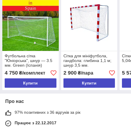
Футбольна сітка
Сітка для мініфутбола,
Сітк
"Юніорська", шнур — 3.5
гандбола: глибина 1,1 м;
5,04
мм. Green (Іспанія)
шнур 3,5 мм.
4 750
2 900
5 5
₴/комплект
₴/пара
Купити
Купити
Про нас
97% позитивних з 36 відгуків за рік
Працює з 22.12.2017