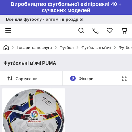
Виробництво футбольної екіпіровки! 40 +
сучасних моделей
Все для футболу - оптом і в роздріб!
Товари та послуги
Футбол
Футбольні м'ячі
Футбол
Футбольні м'ячі PUMA
Сортування
0
Фільтри