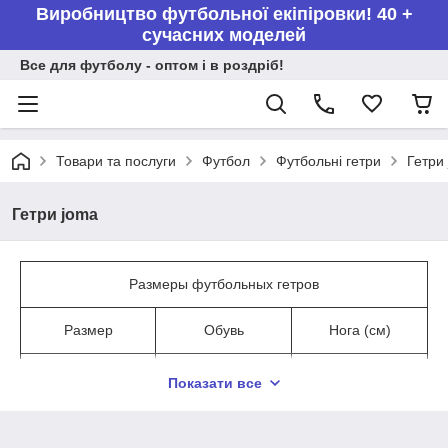
Виробництво футбольної екіпіровки! 40 +
сучасних моделей
Все для футболу - оптом і в роздріб!
Товари та послуги
Футбол
Футбольні гетри
Гетри
Гетри joma
Размеры футбольных гетров
Размер
Обувь
Нога (см)
XXS
30 - 32
18,5 - 20,5
Показати все
XS
33 - 34
21 - 22