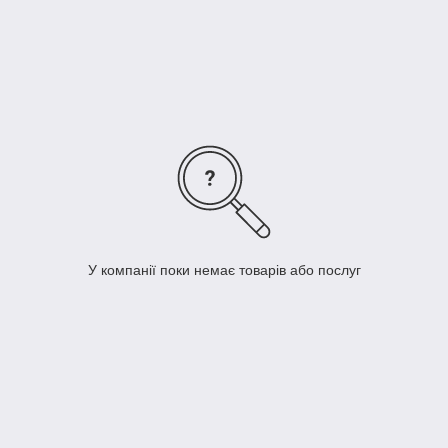
S
35 - 37
22,5 - 23,5
M
38 - 41
24 - 25,5
L
42 - 45
26 - 27,5
У компанії поки немає товарів або послуг